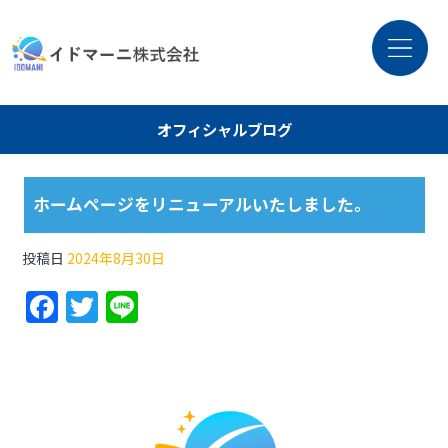
オフィシャルブログ
ホームページをリニューアルいたしました。
投稿日
2024年8月30日
F
T
Li
a
w
n
c
itt
e
e
er
b